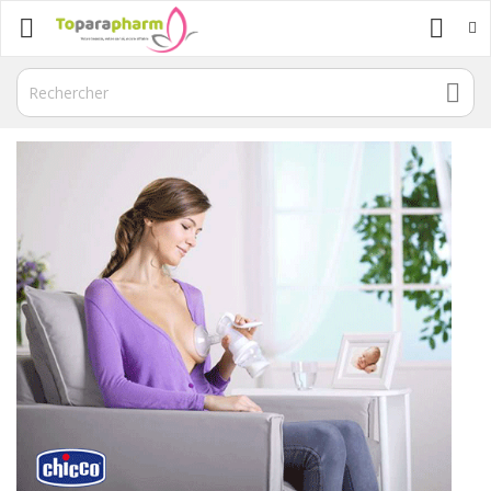


