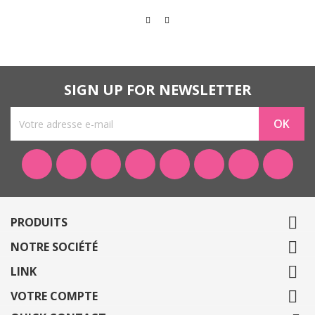
SIGN UP FOR NEWSLETTER
Facebook
Twitter
Rss
YouTube
Pinterest
Vimeo
Instagram
Link

PRODUITS

NOTRE SOCIÉTÉ

LINK

VOTRE COMPTE