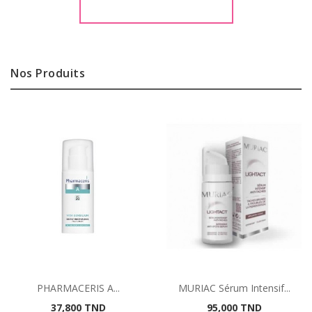
DÉCOUVRIR MAINTENANT
Nos Produits
PHARMACERIS A...
MURIAC Sérum Intensif...
Prix
Prix
37,800 TND
95,000 TND