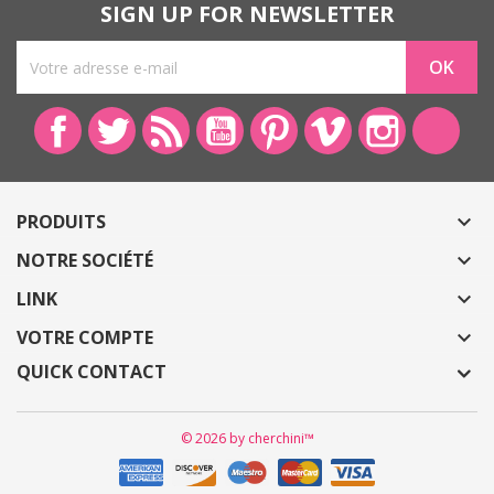
SIGN UP FOR NEWSLETTER
Facebook
Twitter
Rss
YouTube
Pinterest
Vimeo
Instagram
Link
PRODUITS

NOTRE SOCIÉTÉ

LINK

VOTRE COMPTE

QUICK CONTACT
© 2026 by cherchini™